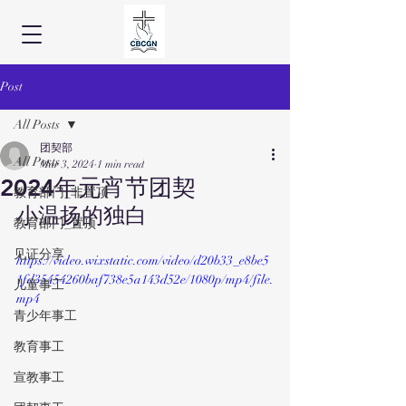
Post
All Posts
团契部
All Posts
Mar 3, 2024
1 min read
2024年元宵节团契
教育部门_非置顶
小温扬的独白 
教育部门_置顶
见证分享
https://video.wixstatic.com/video/d20b33_e8be5
1fd35454260baf738e5a143d52e/1080p/mp4/file.
儿童事工
mp4
青少年事工
教育事工
宣教事工