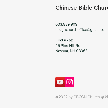
Chinese Bible Chur
603.889.9119
cbcgnchurchoffice@gmail.com
Find us at:
45 Pine Hill Rd.
Nashua, NH 03063
@2022 by CBCGN Churc