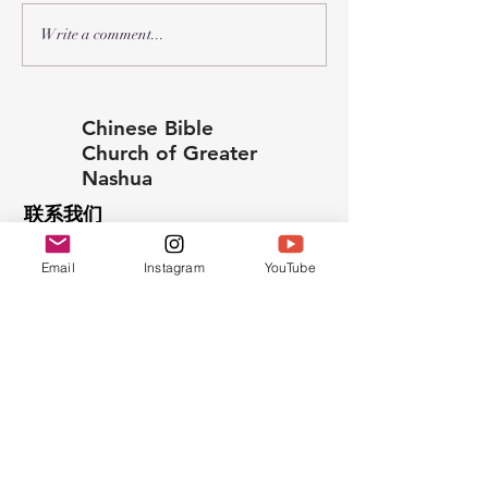
教会一日营（7月
团契小组开始查考罗马书
Write a comment...
Chinese Bible
Church of Greater
Nashua
联系我们
603.889.9119
Email
Instagram
YouTube
cbcgnchurchoffice@gmail.com
Find us at:
45 Pine Hill Rd.
Nashua, NH 03063