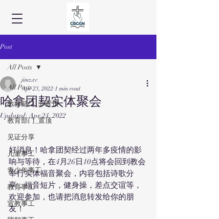
Post
All Posts
jimzxc
All Posts
Apr 23, 2022
1 min read
哈拿团契实体聚会
教育部门_非置顶
Updated:
Apr 24, 2022
教育部门_置顶
见证分享
好消息！哈拿团契经过两年多疫情的影
儿童事工
响与等待，在4月26日10点将会回到教会
青少年事工
举行实体福音聚会，内容包括诗歌分
享，福音短片，健身操，差点交谊等，
教育事工
欢迎参加，也请把消息转发给你的朋
宣教事工
友！