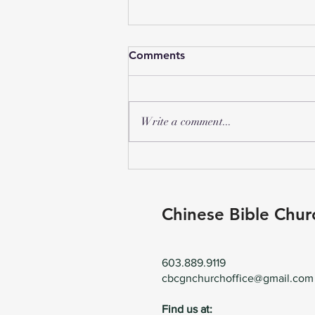
Comments
Write a comment...
2026年 CBCGN 儿童二日营
Chinese Bible Chur
603.889.9119
cbcgnchurchoffice@gmail.com
Find us at: