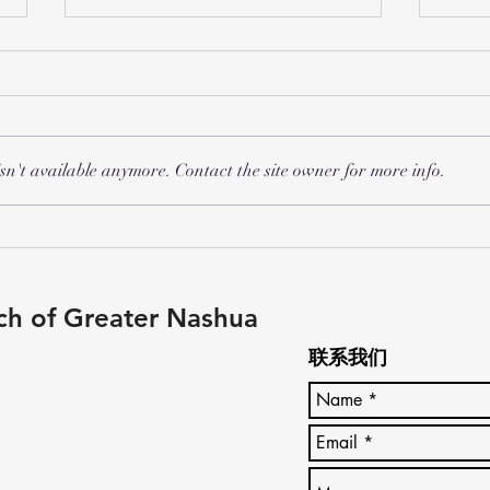
sn't available anymore. Contact the site owner for more info.
20
2026年 受难节和复活节聚会
ch of Greater Nashua
联系我们