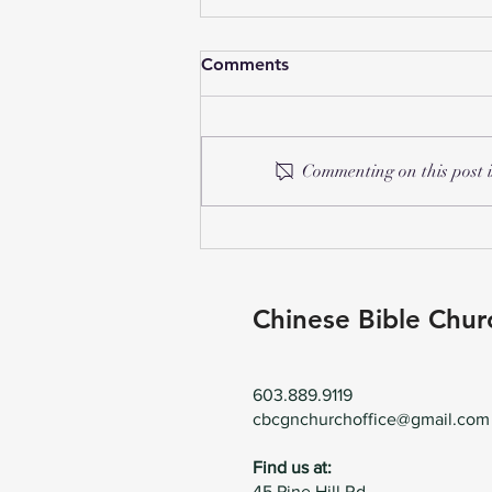
Comments
Commenting on this post i
2026年 CBCGN 儿童二日营
Chinese Bible Chur
603.889.9119
cbcgnchurchoffice@gmail.com
Find us at:
45 Pine Hill Rd.