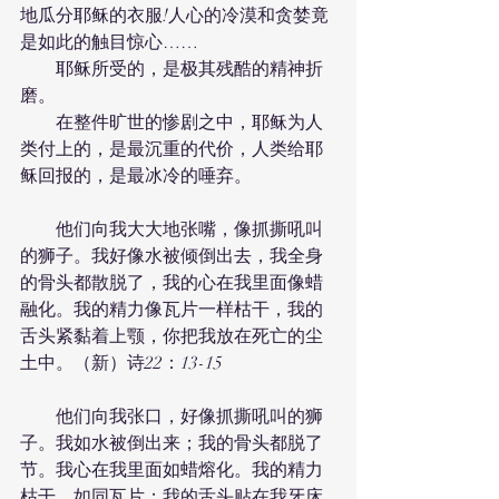
地瓜分耶稣的衣服!人心的冷漠和贪婪竟
是如此的触目惊心……
　　耶稣所受的，是极其残酷的精神折
磨。
　　在整件旷世的惨剧之中，耶稣为人
类付上的，是最沉重的代价，人类给耶
稣回报的，是最冰冷的唾弃。
　　他们向我大大地张嘴，像抓撕吼叫
的狮子。我好像水被倾倒出去，我全身
的骨头都散脱了，我的心在我里面像蜡
融化。我的精力像瓦片一样枯干，我的
舌头紧黏着上颚，你把我放在死亡的尘
土中。（新）诗22：13-15
　　他们向我张口，好像抓撕吼叫的狮
子。我如水被倒出来；我的骨头都脱了
节。我心在我里面如蜡熔化。我的精力
枯干，如同瓦片；我的舌头贴在我牙床