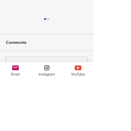
Comments
2026年 春节联
2026年 受难节和复活节聚
Write a comment...
会
Email
Instagram
YouTube
Chinese Bible
Church of Greater
Nashua
联系我们
603.889.9119
cbcgnchurchoffice@gmail.com