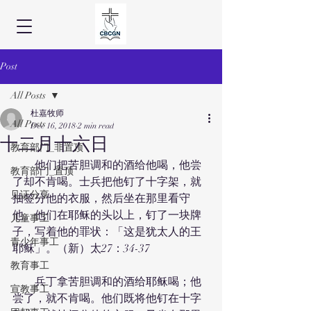
Post
All Posts
杜嘉牧师
All Posts
Dec 16, 2018
2 min read
十二月十六日
教育部门_非置顶
　　他们把苦胆调和的酒给他喝，他尝
教育部门_置顶
了却不肯喝。士兵把他钉了十字架，就
见证分享
抽签分他的衣服，然后坐在那里看守
他。他们在耶稣的头以上，钉了一块牌
儿童事工
子，写着他的罪状：「这是犹太人的王
青少年事工
耶稣」。（新）太27：34-37
教育事工
　　兵丁拿苦胆调和的酒给耶稣喝；他
宣教事工
尝了，就不肯喝。他们既将他钉在十字