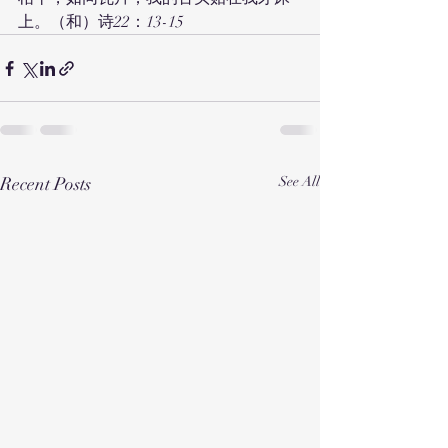
上。（和）诗22：13-15
Recent Posts
See All