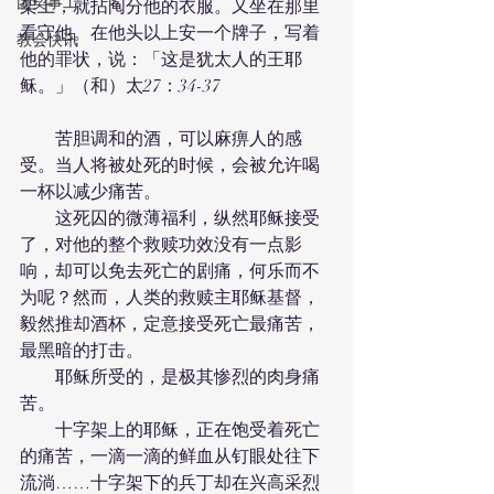
团契事工
架上，就拈阄分他的衣服。又坐在那里
看守他。在他头以上安一个牌子，写着
教会快讯
他的罪状，说：「这是犹太人的王耶
稣。」（和）太27：34-37
　　苦胆调和的酒，可以麻痹人的感
受。当人将被处死的时候，会被允许喝
一杯以减少痛苦。
　　这死囚的微薄福利，纵然耶稣接受
了，对他的整个救赎功效没有一点影
响，却可以免去死亡的剧痛，何乐而不
为呢？然而，人类的救赎主耶稣基督，
毅然推却酒杯，定意接受死亡最痛苦，
最黑暗的打击。
　　耶稣所受的，是极其惨烈的肉身痛
苦。
　　十字架上的耶稣，正在饱受着死亡
的痛苦，一滴一滴的鲜血从钉眼处往下
流淌……十字架下的兵丁却在兴高采烈