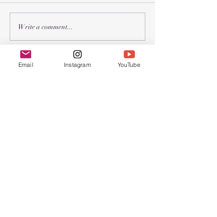
2026年 春节联
2026年 受难节和复活节聚
Write a comment...
会
Email
Instagram
YouTube
Chinese Bible
Church of Greater
Nashua
联系我们
603.889.9119
cbcgnchurchoffice@gmail.com
Find us at:
45 Pine Hill Rd.
Nashua, NH 03063