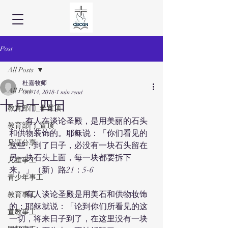
Post
All Posts
杜嘉牧师
All Posts
Oct 14, 2018
1 min read
十月十四日
教育部门_非置顶
　　有人在谈论圣殿，是用美丽的石头
教育部门_置顶
和供物装饰的。耶稣说：「你们看见的
见证分享
这些，到了日子，必没有一块石头留在
另一块石头上面，每一块都要拆下
儿童事工
来。」（新）路21：5-6
青少年事工
　　有人谈论圣殿是用美石和供物妆饰
教育事工
的；耶稣就说：「论到你们所看见的这
宣教事工
一切，将来日子到了，在这里没有一块