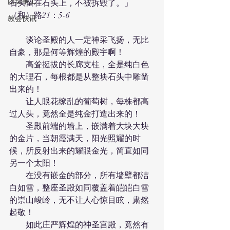
团契事工
石头留在石头上，不被拆毁了。」
（和）路21：5-6
教会快讯
　　谈论圣殿的人一定神采飞扬，无比
自豪，那是何等辉煌的殿宇啊！
　　高耸挺拔的长廊支柱，全是纯白色
的大理石，每根都是从整块石头中雕凿
出来的！
　　让人眼花缭乱的葡萄树，每株都高
过人头，竟然全是纯金打造出来的！
　　圣殿前端的墙上，嵌满着大块大块
的金片，当朝霞满天，阳光照耀的时
候，所反射出来的耀眼金光，简直如同
另一个太阳！
　　在没有嵌金的部分，所有墙壁都洁
白如雪，整座圣殿如同覆盖着皑皑白雪
的崇山峻岭，无不让人心惊目眩，肃然
起敬！
　　如此庄严辉煌的神圣宫殿，竟然有