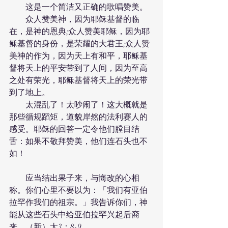
　　这是一个简洁又正确的歌唱赞美。
　　众人赞美神，因为耶稣基督的临
在，是神的恩典;众人赞美耶稣，因为耶
稣基督的身份，是荣耀的大君王;众人赞
美神的作为，因为天上有和平，耶稣基
督将天上的平安带到了人间，因为至高
之处有荣光，耶稣基督将天上的荣光带
到了地上。
　　太混乱了！太吵闹了！这大概就是
那些循规蹈矩，道貌岸然的法利赛人的
感受。耶稣的回答一定令他们膛目结
舌：如果不敬拜赞美，他们连石头也不
如！
　　应当结出果子来，与悔改的心相
称。你们心里不要以为：「我们有亚伯
拉罕作我们的祖宗。」我告诉你们，神
能从这些石头中给亚伯拉罕兴起后裔
来。（新）太3：8-9