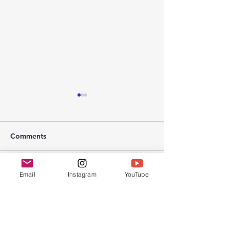
Comments
2026年 春节联
Email
Instagram
YouTube
2026年 受难节和复活节聚
Write a comment...
会
Chinese Bible