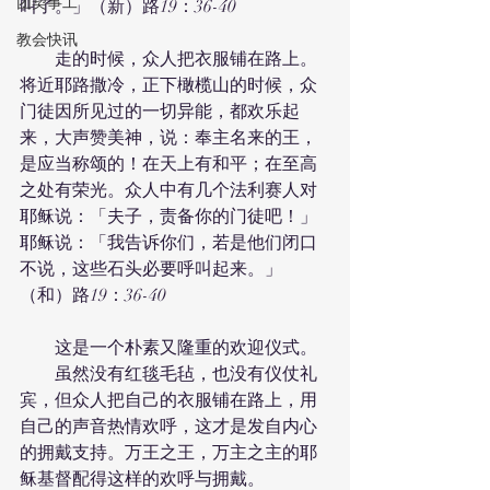
团契事工
叫了。」（新）路19：36-40
教会快讯
　　走的时候，众人把衣服铺在路上。
将近耶路撒冷，正下橄榄山的时候，众
门徒因所见过的一切异能，都欢乐起
来，大声赞美神，说：奉主名来的王，
是应当称颂的！在天上有和平；在至高
之处有荣光。众人中有几个法利赛人对
耶稣说：「夫子，责备你的门徒吧！」
耶稣说：「我告诉你们，若是他们闭口
不说，这些石头必要呼叫起来。」
（和）路19：36-40
　　这是一个朴素又隆重的欢迎仪式。
　　虽然没有红毯毛毡，也没有仪仗礼
宾，但众人把自己的衣服铺在路上，用
自己的声音热情欢呼，这才是发自内心
的拥戴支持。万王之王，万主之主的耶
稣基督配得这样的欢呼与拥戴。