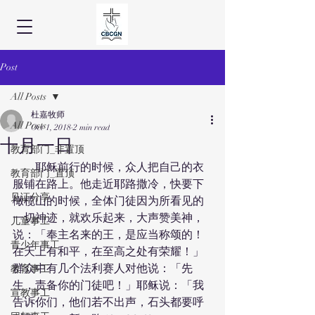
Post
All Posts
杜嘉牧师
All Posts
Oct 1, 2018
2 min read
十月一日
教育部门_非置顶
　　耶稣前行的时候，众人把自己的衣
教育部门_置顶
服铺在路上。他走近耶路撒冷，快要下
见证分享
橄榄山的时候，全体门徒因为所看见的
一切神迹，就欢乐起来，大声赞美神，
儿童事工
说：「奉主名来的王，是应当称颂的！
青少年事工
在天上有和平，在至高之处有荣耀！」
群众中有几个法利赛人对他说：「先
教育事工
生，责备你的门徒吧！」耶稣说：「我
宣教事工
告诉你们，他们若不出声，石头都要呼