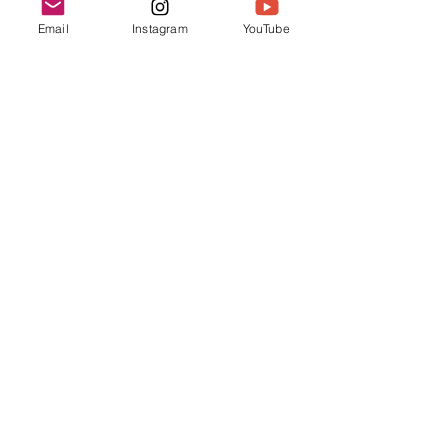
Comments
Email
Instagram
YouTube
2026年 春节联
2026年 受难节和复活节聚
Write a comment...
会
Chinese Bible
Church of Greater
Nashua
联系我们
603.889.9119
cbcgnchurchoffice@gmail.com
Find us at:
45 Pine Hill Rd.
Nashua, NH 03063