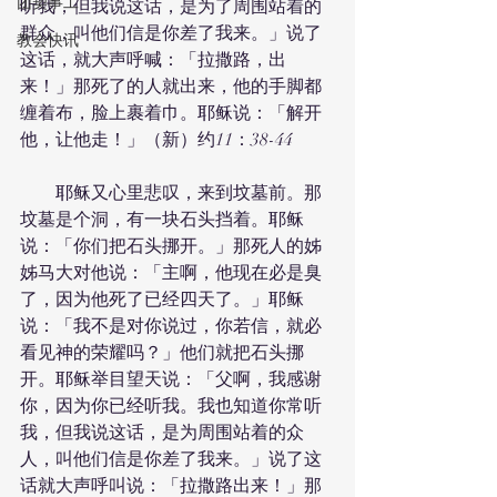
团契事工
听我，但我说这话，是为了周围站着的
群众，叫他们信是你差了我来。」说了
教会快讯
这话，就大声呼喊：「拉撒路，出
来！」那死了的人就出来，他的手脚都
缠着布，脸上裹着巾。耶稣说：「解开
他，让他走！」（新）约11：38-44
　　耶稣又心里悲叹，来到坟墓前。那
坟墓是个洞，有一块石头挡着。耶稣
说：「你们把石头挪开。」那死人的姊
姊马大对他说：「主啊，他现在必是臭
了，因为他死了已经四天了。」耶稣
说：「我不是对你说过，你若信，就必
看见神的荣耀吗？」他们就把石头挪
开。耶稣举目望天说：「父啊，我感谢
你，因为你已经听我。我也知道你常听
我，但我说这话，是为周围站着的众
人，叫他们信是你差了我来。」说了这
话就大声呼叫说：「拉撒路出来！」那