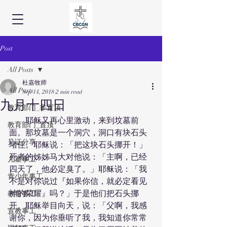
Post
All Posts
杜嘉牧师
All Posts
Sep 14, 2018
2 min read
九月十四日
教育部门_非置顶
　　耶稣又再心里激动，来到坟墓前
教育部门_置顶
面。那坟墓是一个洞穴，洞口有块石头
见证分享
堵住。耶稣说：「把这块石头挪开！」
死者的姊姊马大对他说：「主啊，已经
儿童事工
四天了，他必定臭了。」耶稣说：「我
青少年事工
不是对你说过『如果你信，就必定看见
神的荣耀』吗？」于是他们把石头挪
教育事工
开。耶稣举目向天，说：「父啊，我感
宣教事工
谢你，因为你垂听了我，我知道你常常