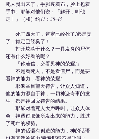
死人就出来了，手脚裹着布，脸上包着
手巾。耶稣对他们说：「解开，叫他
走！」（和）约11：38-44
　　死了四天了，肯定已经死了!必是臭
了，肯定已经臭了！
　　打开坟墓干什么？一具发臭的尸体
还有什么好看的呢？
　　「你若信，必看见神的荣耀!」
　　不是看死人，不是看僵尸，而是要
看神的能力，看神的荣耀!
　　耶稣举目望天祷告，让众人知道，
他的能力源自于神，一切神迹奇事的发
生，都是神回应祷告的结果。
　　耶稣对着死人大声呼叫，让众人体
会，神透过耶稣所发出来的能力，胜过
了死亡的权势。
　　神的话语有创造的能力，神的话语
也有复活的能力!幸亏耶稣不是呼叫：