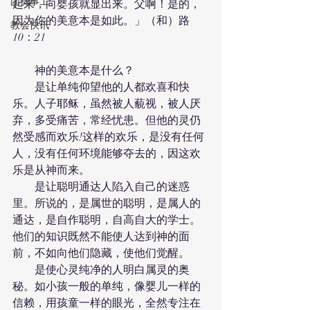
团契事工
起来，向婴孩就显出来。父啊！是的，
因为你的美意本是如此。」（和）路
教会快讯
10：21
　　神的美意本是什么？
　　是让单纯仰望他的人都欢喜和快
乐。人子耶稣，虽然被人藐视，被人厌
弃，多受痛苦，常经忧患。但他的灵仍
然受感而欢乐!这样的欢乐，是没有任何
人，没有任何环境能够夺去的，因这欢
乐是从神而来。
　　是让聪明通达人陷入自己的迷惑
里。所说的，是属世的聪明，是属人的
通达，是自作聪明，自高自大的学士。
他们的知识既然不能使人达到神的面
前，不如向他们隐藏，使他们觉醒。
　　是使心灵纯净的人明白属灵的奥
秘。如小孩一般的单纯，像婴儿一样的
信赖，用孩童一样的眼光，全然专注在