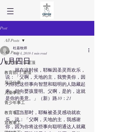
Post
All Posts
杜嘉牧师
All Posts
Aug 4, 2018
1 min read
八月四日
教育部门_非置顶
　　就在这时候，耶稣因圣灵而欢乐，
教育部门_置顶
说：「父啊，天地的主，我赞美你，因
见证分享
为你把这些事向智慧和聪明的人隐藏起
来，却向婴孩显明。父啊，是的，这就
儿童事工
是你的美意。」（新）路10：21
青少年事工
　　正当那时，耶稣被圣灵感动就欢
教育事工
乐，说：「父啊，天地的主，我感谢
宣教事工
你，因为你将这些事向聪明通达人就藏