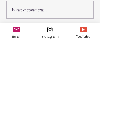
2026年 春节联
2026年 受难节和复活节聚
Write a comment...
会
Chinese Bible
Email
Instagram
YouTube
Church of Greater
Nashua
联系我们
603.889.9119
cbcgnchurchoffice@gmail.com
Find us at:
45 Pine Hill Rd.
Nashua, NH 03063