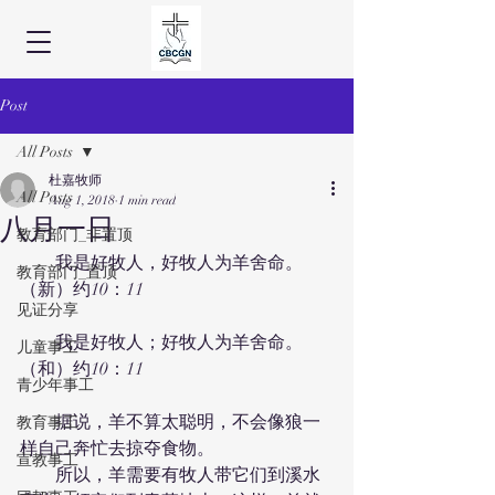
Post
All Posts
杜嘉牧师
All Posts
Aug 1, 2018
1 min read
八月一日
教育部门_非置顶
　　我是好牧人，好牧人为羊舍命。
教育部门_置顶
（新）约10：11
见证分享
　　我是好牧人；好牧人为羊舍命。
儿童事工
（和）约10：11
青少年事工
　　据说，羊不算太聪明，不会像狼一
教育事工
样自己奔忙去掠夺食物。
宣教事工
　　所以，羊需要有牧人带它们到溪水