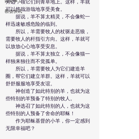
团契事工
旁边，领它们到青草地上。这样，羊就
可以悠哉游哉地享受美食。
教会快讯
　　据说，羊不算太精灵，不会像蛇一
样迅速敏感危险的临到。
　　所以，羊需要牧人的杖驱走恶狼，
需要牧人的杆指引方向。这样，羊就可
以放放心心地享受安息。
　　据说，羊不算太独立，不会像猫一
样独来独往而不觉孤单。
　　所以，羊需要牧人为它们建造羊
圈，帮它们建立羊群。这样，羊就可以
舒舒服服地享受友谊。
　　神创造了如此特别的羊，也就为这
些特别的羊预备了特别的牧人。
　　神选召了如此特别的人，也就为这
些特别的人预备了舍命的耶稣！
　　作为耶稣基督的小羊，你一定感到
无限幸福吧？