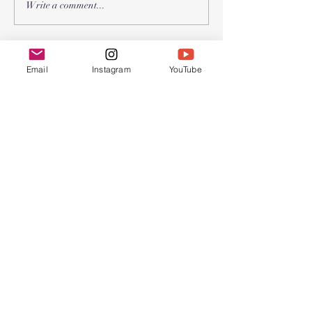
2026年 受难节和复活节聚
Write a comment...
会
Chinese Bible
Email
Instagram
YouTube
Church of Greater
Nashua
联系我们
603.889.9119
cbcgnchurchoffice@gmail.com
Find us at:
45 Pine Hill Rd.
Nashua, NH 03063