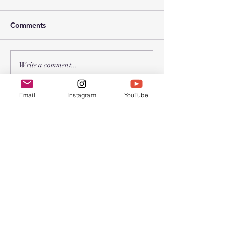
Comments
2026年 春节联
2026年 受难节和复活节聚
Write a comment...
会
Email
Instagram
YouTube
Chinese Bible
Church of Greater
Nashua
联系我们
603.889.9119
cbcgnchurchoffice@gmail.com
Find us at:
45 Pine Hill Rd.
Nashua, NH 03063