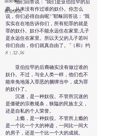
团契事工
　　他们回答说：“我们是亚伯拉罕的后
裔，从来没有作过谁的奴仆。你怎么
教会快讯
说，你们必得自由呢?”耶稣回答说：“我
实实在在地告诉你们，所有犯罪的就是
罪的奴仆。奴仆不能永远住在家里;儿子
是永远住在家里。所以天父的儿子若叫
你们自由，你们就真自由了。”（和）约
8：32-36
　　亚伯拉罕的后裔确实没有做过谁的
奴仆。不过，与全人类一样，他们也不
能幸免地落入罪恶的捆绑当中，成为罪
的奴仆了。
　　沉迷，是一种奴役。不管所沉迷的
是僵硬的宗教规条，狭隘的民族主义，
还是自私的个人荣誉。
　　上瘾，是一种奴役。不管所上瘾的
是一个比一个大的神迹，一间比一间大
的房子，还是一个比一个大的成就。