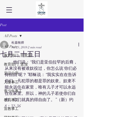
Post
All Posts
杜嘉牧师
All Posts
Jul 25, 2018
2 min read
七月二十五日
教育部门_非置顶
　　他们说：“我们是亚伯拉罕的后裔，
教育部门_置顶
从来没有被谁奴役过，你怎么说‘你们必
见证分享
得自由’呢？”耶稣说：“我实实在在告诉
你们，凡犯罪的都是罪的奴隶。奴隶不
儿童事工
能永远住在家里，唯有儿子才可以永远
青少年事工
住在家里。所以，神的儿子若使你们自
由，你们就真的得自由了。”（新）约
教育事工
8：32-36
宣教事工