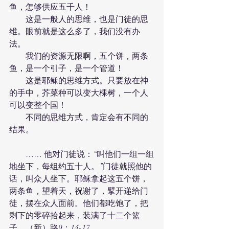
鱼，怎够供应五千人！
　　这是一般人的思维，也是门徒的思
维。眼前就是这么多了，我们没有办
法。
　　我们的资源无限啊，五个饼，两条
鱼，是一个引子，是一个管道！
　　这是耶稣的思维方式。只要放在神
的手中，芥菜种可以变大棵树，一个人
可以变整个国！
　　不同的思维方式，肯定会有不同的
结果。
　　…… 他对门徒说：“叫他们一组一组
地坐下，每组约五十人。”门徒就照他的
话，叫众人坐下。耶稣拿起这五个饼，
两条鱼，望着天，祝谢了，擘开递给门
徒，摆在众人面前。他们都吃饱了，把
剩下的零碎拾起来，装满了十二个篮
子。（新）路9：14-17