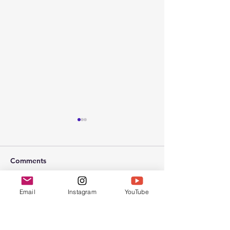
Comments
2026年 春节联
Email
Instagram
YouTube
2026年 受难节和复活节聚
Write a comment...
会