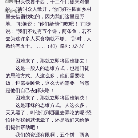
团契事工
　　日头快要平西，十二个门徒来对他
说：“请叫众人散开，他们好往四面乡村
教会快讯
里去借宿找吃的，因为我们这里是野
地。”耶稣说：“你们给他们吃吧！”门徒
说：“我们不过有五个饼，两条鱼，若不
去为这许多人买食物就不够。”那时，人
数约有五千。……（和）路9：12-14
　　困难来了，那就立即将困难挪去！
　　这是一般人的思维方式，也是门徒
的思维方式。人这么多，他们需要吃
饭，也需要睡觉，这么大的需要，当然
是他们自己去解决咯！
　　困难来了，那就立即将困难解决！
　　这是耶稣的思维方式。人这么多，
天又黑了，叫他们到哪里去弄吃的呢?恐
怕还没找到就饿晕了，还是我们来给他
们提供帮助吧！
　　我们的资源有限啊，五个饼，两条