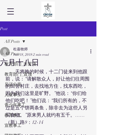
Post
All Posts
杜嘉牧师
All Posts
Jun 18, 2018
2 min read
六月十八日
教育部门_非置顶
　　天将晚的时候，十二门徒来到他跟
教育部门_置顶
前，说：“请解散众人，好让他们往周围
见证分享
的田舍村庄，去找地方住，找东西吃，
因为我们这里是旷野。”他说：“你们给
儿童事工
他们吃吧！”他们说：“我们所有的，不
青少年事工
过是五个饼两条鱼，除非去为这些人另
买食物。”原来男人就约有五千。……
教育事工
（新）路9：12-14
宣教事工