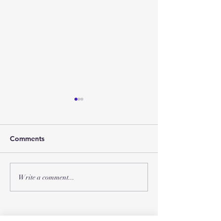
Comments
2026年 春节联
2026年 受难节和复活节聚
Write a comment...
会
Chinese Bible