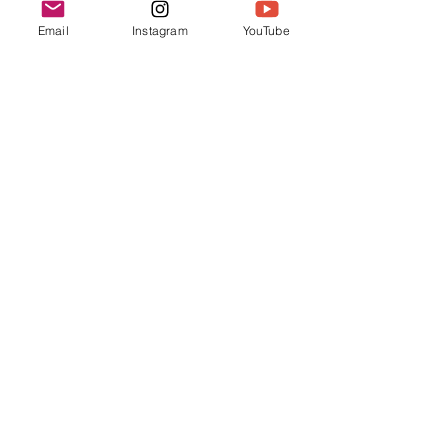
Church of Greater
Email
Instagram
YouTube
Nashua
联系我们
603.889.9119
cbcgnchurchoffice@gmail.com
Find us at:
45 Pine Hill Rd.
Nashua, NH 03063