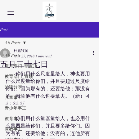
Post
All Posts
杜嘉牧师
All Posts
May 27, 2018
1 min read
五月二十七日
教育部门_非置顶
　　你们用什么尺度量给人，神也要用
教育部门_置顶
什么尺度量给你们，并且要超过尺度给
见证分享
你们。因为那有的，还要给他；那没有
的，就算他有什么也要拿去。（新）可
儿童事工
4：24-25
青少年事工
　　你们用什么量器量给人，也必用什
教育事工
么量器量给你们，并且要多给你们。因
宣教事工
为有的，还要给他；没有的，连他所有