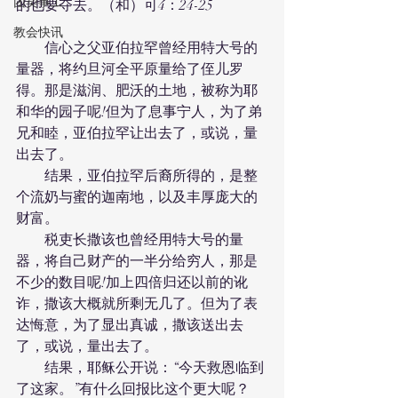
团契事工
的也要夺去。（和）可4：24-25
教会快讯
　　信心之父亚伯拉罕曾经用特大号的
量器，将约旦河全平原量给了侄儿罗
得。那是滋润、肥沃的土地，被称为耶
和华的园子呢!但为了息事宁人，为了弟
兄和睦，亚伯拉罕让出去了，或说，量
出去了。
　　结果，亚伯拉罕后裔所得的，是整
个流奶与蜜的迦南地，以及丰厚庞大的
财富。
　　税吏长撒该也曾经用特大号的量
器，将自己财产的一半分给穷人，那是
不少的数目呢!加上四倍归还以前的讹
诈，撒该大概就所剩无几了。但为了表
达悔意，为了显出真诚，撒该送出去
了，或说，量出去了。
　　结果，耶稣公开说：“今天救恩临到
了这家。”有什么回报比这个更大呢？