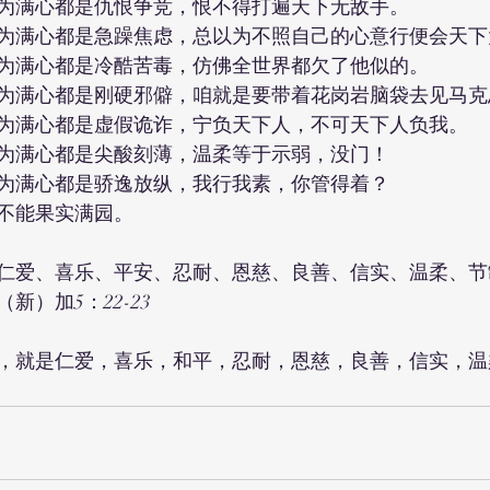
为满心都是仇恨争竞，恨不得打遍天下无敌手。
为满心都是急躁焦虑，总以为不照自己的心意行便会天下
为满心都是冷酷苦毒，仿佛全世界都欠了他似的。
为满心都是刚硬邪僻，咱就是要带着花岗岩脑袋去见马克
为满心都是虚假诡诈，宁负天下人，不可天下人负我。
为满心都是尖酸刻薄，温柔等于示弱，没门！
为满心都是骄逸放纵，我行我素，你管得着？
不能果实满园。
仁爱、喜乐、平安、忍耐、恩慈、良善、信实、温柔、节
新）加5：22-23
，就是仁爱，喜乐，和平，忍耐，恩慈，良善，信实，温