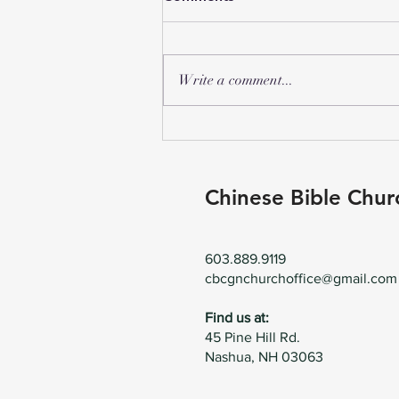
Write a comment...
2026年 CBCGN 儿童二日营
Chinese Bible Chur
603.889.9119
cbcgnchurchoffice@gmail.com
Find us at:
45 Pine Hill Rd.
Nashua, NH 03063