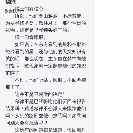
团契事工
福的。
　　博士们有信心。
教会快讯
　　所以，他们翻山越岭，不辞劳苦，
为要寻找圣婴，敬拜君王，那些宝贵的
礼物，肯定是早就预备好了的。
　　博士们肯顺服。
　　如果说，在东方看到的星和在耶路
撒冷看到的星，还与他们的天文知识有
关的话，那么现在，主亲自在梦中向他
们指示，这现象就一定超越他们的知识
范畴了。
　　不过，他们听话，顺服，不回希律
那里了。
　　这并不是容易做的决定!
　　希律不是已经吩咐他们要回来报告
结果吗？难道希律不会派人来跟踪他们
吗？从别的路回去他们熟悉吗？如果询
问别人会有危险吗？
　　这所有的问题都是难题，但因着对