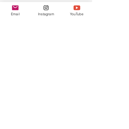
Chinese Bible
Church of Greater
Email
Instagram
YouTube
Nashua
联系我们
603.889.9119
cbcgnchurchoffice@gmail.com
Find us at:
45 Pine Hill Rd.
Nashua, NH 03063