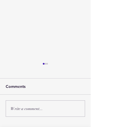
Comments
2026年 春节联
2026年 受难节和复活节聚
Write a comment...
会