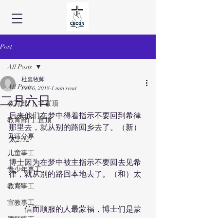
Post
All Posts
杜嘉牧师
All Posts
Feb 6, 2018
1 min read
二月六日
教育部门_非置顶
后来他们在梦中得着指示不要回到希律
教育部门_置顶
那里去，就从别的路回乡去了。（新）
见证分享
太2:12
儿童事工
博士因为在梦中被主指示不要回去见希
青少年事工
律，就从别的路回本地去了。（和）太
2:12
教育事工
宣教事工
　　信而顺服的人最蒙福，博士们是蒙