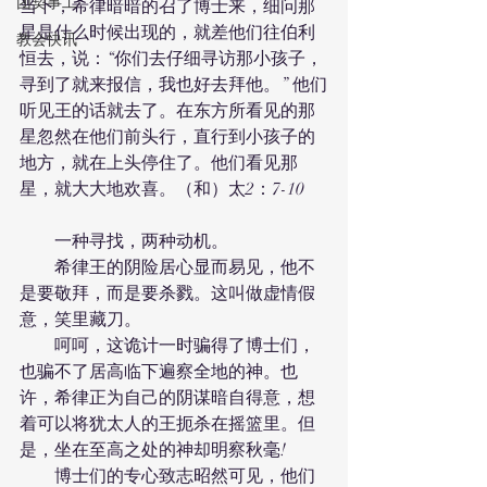
团契事工
当下，希律暗暗的召了博士来，细问那
星是什么时候出现的，就差他们往伯利
教会快讯
恒去，说：“你们去仔细寻访那小孩子，
寻到了就来报信，我也好去拜他。” 他们
听见王的话就去了。在东方所看见的那
星忽然在他们前头行，直行到小孩子的
地方，就在上头停住了。他们看见那
星，就大大地欢喜。（和）太2：7-10
　　一种寻找，两种动机。
　　希律王的阴险居心显而易见，他不
是要敬拜，而是要杀戮。这叫做虚情假
意，笑里藏刀。
　　呵呵，这诡计一时骗得了博士们，
也骗不了居高临下遍察全地的神。也
许，希律正为自己的阴谋暗自得意，想
着可以将犹太人的王扼杀在摇篮里。但
是，坐在至高之处的神却明察秋毫!
　　博士们的专心致志昭然可见，他们