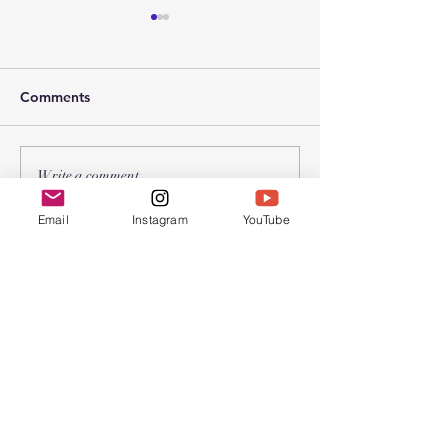
Comments
2026年 春节联
2026年 受难节和复活节聚
Write a comment...
会
Email
Instagram
YouTube
Chinese Bible
Church of Greater
Nashua
联系我们
603.889.9119
cbcgnchurchoffice@gmail.com
Find us at: