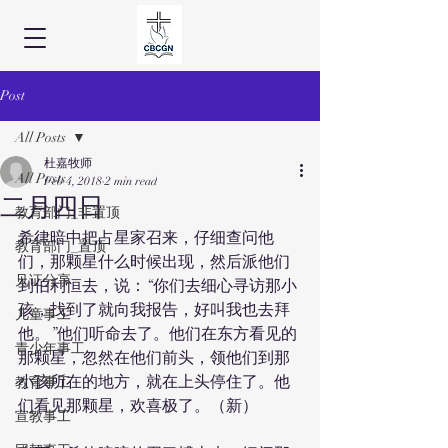
Post
All Posts
杜嘉牧师
All Posts
Feb 4, 2018
2 min read
二月四日
教育部门_非置顶
希律暗中把占星家召来，仔细查问他
教育部门_置顶
们，那颗星什么时候出现，然后派他们
见证分享
到伯利恒去，说：“你们去细心寻访那小
孩，找到了就向我报告，好叫我也去拜
儿童事工
他。”他们听命去了。他们在东方看见的
青少年事工
那颗星，忽然在他们前头，领他们到那
小孩所在的地方，就在上头停住了。他
教育事工
们看见那颗星，欢喜极了。（新）
宣教事工