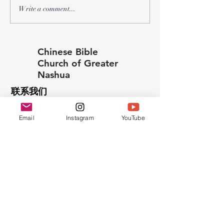
2026年 受难节和复活节聚
Write a comment...
会
Chinese Bible
Church of Greater
Nashua
联系我们
603.889.9119
Email
Instagram
YouTube
cbcgnchurchoffice@gmail.com
Find us at:
45 Pine Hill Rd.
Nashua, NH 03063