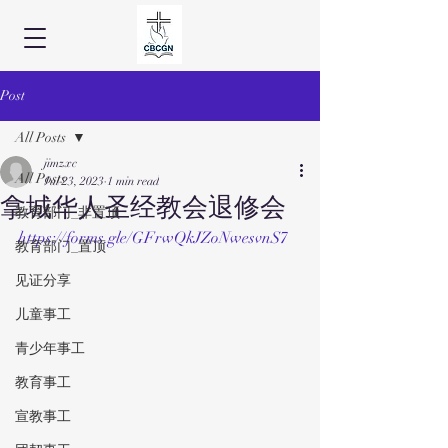
Post
All Posts
jimzxc
All Posts
Jul 23, 2023
1 min read
拿城华人圣经教会退修会
教育部门_非置顶
https://forms.gle/GFrwQkJZoNwesvnS7
教育部门_置顶
见证分享
儿童事工
青少年事工
教育事工
宣教事工